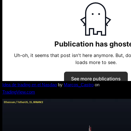
Idea de trading en el Nasdaq
by
Marcos_Castro
on
TradingView.com