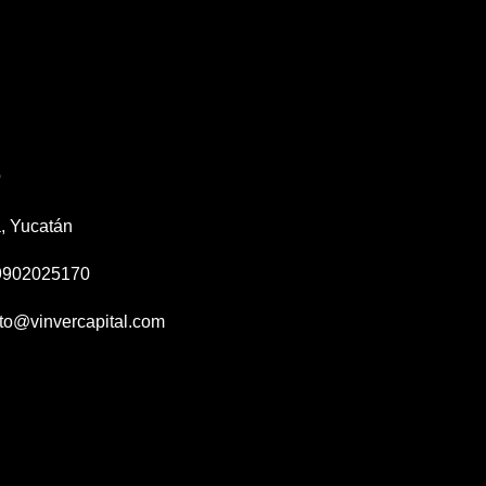
o
, Yucatán
 9902025170
to@vinvercapital.com